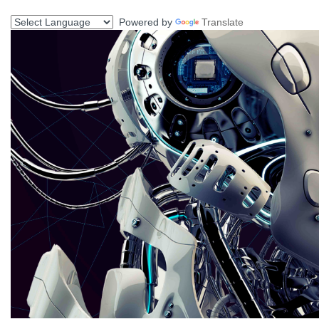
跳
Powered by
Translate
到
主
要
內
容
區