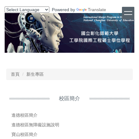
跳
Powered by
Translate
到
主
要
內
容
區
首頁
新生專區
校區簡介
進德校區簡介
進德校區無障礙設施說明
寶山校區簡介